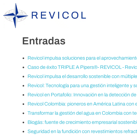
Entradas
Revicol impulsa soluciones para el aprovechamiento
Caso de éxito TRIPLE A Pipers®- REVICOL - Revicol
Revicol impulsa el desarrollo sostenible con múltipl
Revicol: Tecnología para una gestión inteligente y s
Revicol en Portafolio: Innovación en la detección d
Revicol Colombia: pioneros en América Latina con e
Transformar la gestión del agua en Colombia con tec
Biogás: fuente de crecimiento empresarial sostenibl
Seguridad en la fundición con revestimientos refrac