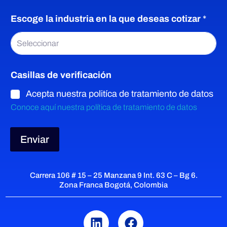
n
o
Escoge la industria en la que deseas cotizar
*
A
p
Seleccionar
e
l
l
Casillas de verificación
i
d
Acepta nuestra politíca de tratamiento de datos
o
Conoce aquí nuestra política de tratamiento de datos
Enviar
Carrera 106 # 15 – 25 Manzana 9 Int. 63 C – Bg 6.
Zona Franca Bogotá, Colombia