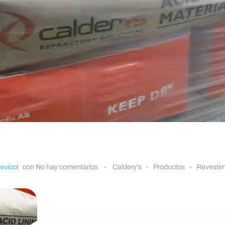
evicol
con
No hay comentarios
Caldery's
Productos
Revestim