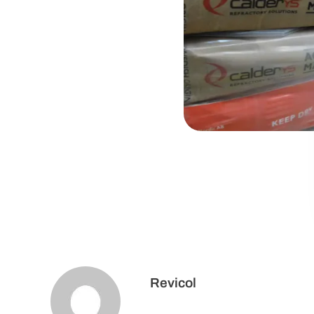
D
E
®
M
I
X
S
Revicol
C