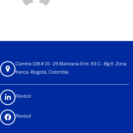
7
6
Los comentarios están cerrados.
M
1
Carrera 106 # 15 - 25 Manzana 9 Int. 63 C - Bg 6. Zona
franca -Bogotá, Colombia
2
Revicol
Revicol