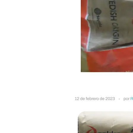
C
12 de febrero de 2023
por
R
A
L