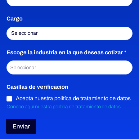
i
f
Cargo
i
c
a
c
i
ó
Escoge la industria en la que deseas cotizar
*
n
N
Seleccionar
o
m
b
Casillas de verificación
r
e
Acepta nuestra politíca de tratamiento de datos
Conoce aquí nuestra política de tratamiento de datos
Enviar