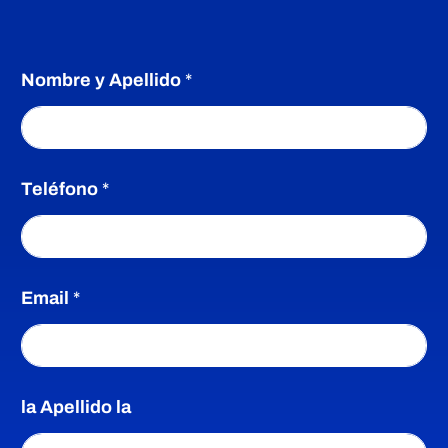
Déjanos tu correo electrónico y nuestro equipo de expertos
estará encantado de brindarte la asesoría personalizada que
necesitas.
Nombre y Apellido
*
Teléfono
*
Email
*
la Apellido la