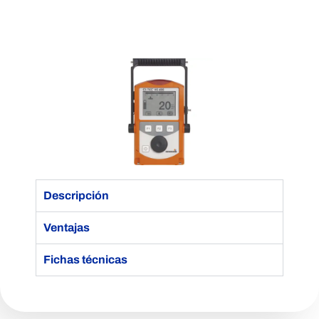
ExTec HS 680/660/650/610
S
6
8
0
/
Descripción
6
Ventajas
6
Fichas técnicas
0