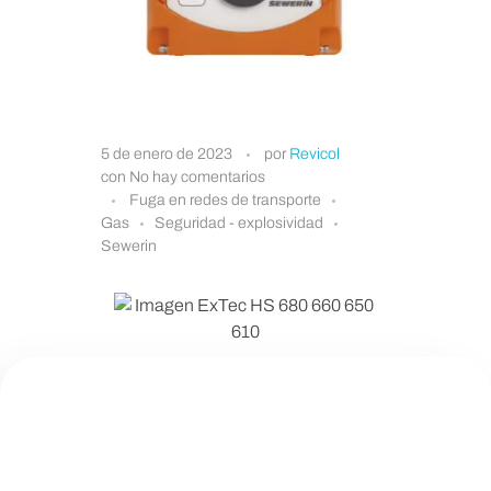
E
5 de enero de 2023
por
Revicol
con
No hay comentarios
x
Fuga en redes de transporte
Gas
Seguridad - explosividad
Sewerin
T
e
c
DETECCIÓN DE FUGAS Y MEDICIÓN DE GAS
EN REDES DE TRANSPORTE Y
H
DISTRIBUCIÓN