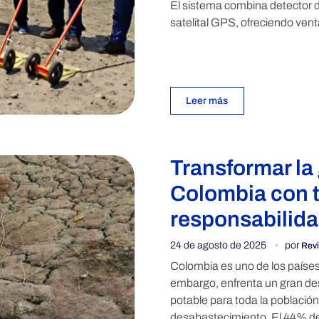
El sistema combina detector d
satelital GPS, ofreciendo venta
Leer más
Transformar la
Colombia con t
responsabilid
24 de agosto de 2025
por
Revi
Colombia es uno de los países
embargo, enfrenta un gran des
potable para toda la población
desabastecimiento. El 44% de 