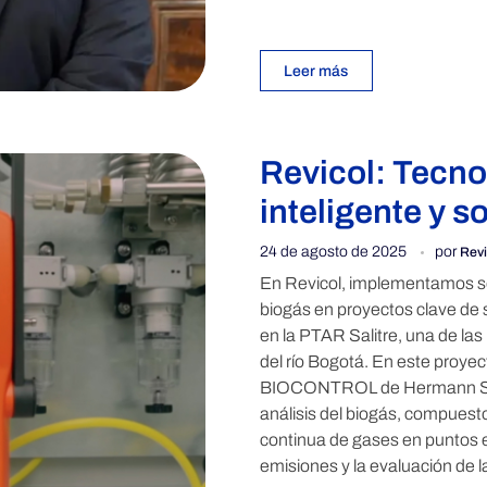
Leer más
Revicol: Tecno
inteligente y s
24 de agosto de 2025
por
Revi
En Revicol, implementamos sol
biogás en proyectos clave de s
en la PTAR Salitre, una de la
del río Bogotá. En este proy
BIOCONTROL de Hermann Sewe
análisis del biogás, compuest
continua de gases en puntos es
emisiones y la evaluación de la