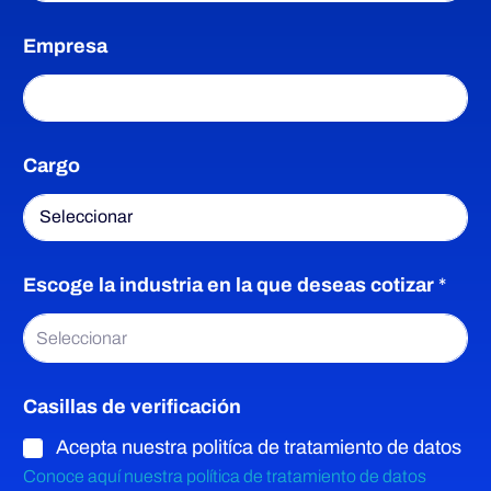
Empresa
Cargo
d
Escoge la industria en la que deseas cotizar
*
e
s
e
Seleccionar
a
s
l
Casillas de verificación
a
Acepta nuestra politíca de tratamiento de datos
i
n
Conoce aquí nuestra política de tratamiento de datos