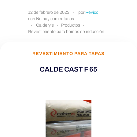
C
12 de febrero de 2023
por
Revicol
con
No hay comentarios
A
Caldery's
Productos
Revestimiento para hornos de inducción
L
REVESTIMIENTO PARA TAPAS
D
CALDE CAST F 65
E
®
C
A