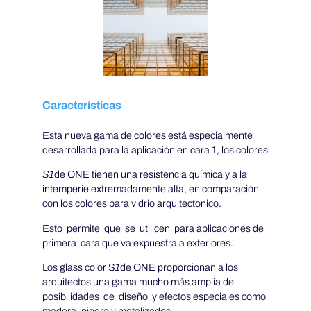
E
s
i
Características
n
Esta nueva gama de colores está especialmente
desarrollada para la aplicación en cara 1, los colores
p
S1
de ONE tienen una resistencia química y a la
intemperie extremadamente alta, en comparación
l
con los colores para vidrio arquitectonico.
Esto permite que se utilicen para aplicaciones de
o
primera cara que va expuestra a exteriores.
Los glass color S
1
de ONE proporcionan a los
m
arquitectos una gama mucho más amplia de
posibilidades de diseño y efectos especiales como
madera, piedra y metalizados.