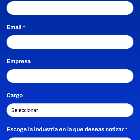
l
Email
*
i
c
T
Empresa
e
a
l
é
c
f
o
Cargo
n
i
o
A
ó
p
e
l
Escoge la industria en la que deseas cotizar
*
n
l