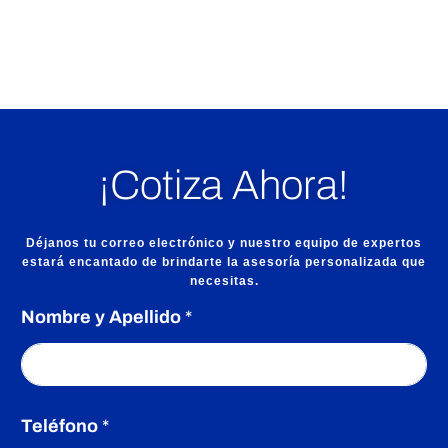
m
i
Los comentarios están cerrados.
o
p
¡Cotiza Ahora!
a
Déjanos tu correo electrónico y nuestro equipo de expertos
estará encantado de brindarte la asesoría personalizada que
r
necesitas.
Nombre y Apellido
*
a
a
Teléfono
*
p