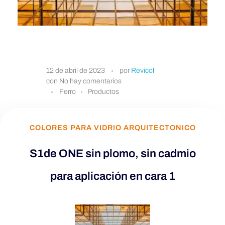
S
12 de abril de 2023
por
Revicol
con
No hay comentarios
1
Ferro
Productos
d
COLORES PARA VIDRIO ARQUITECTONICO
e
S1de ONE sin plomo, sin cadmio
O
para aplicación en cara 1
N