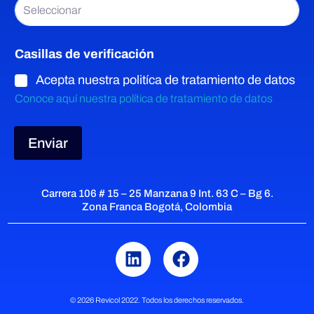
i
Seleccionar
d
e
o
E
Casillas de verificación
n
m
p
Acepta nuestra politíca de tratamiento de datos
r
c
Conoce aquí nuestra política de tratamiento de datos
e
s
a
a
Enviar
r
Carrera 106 # 15 – 25 Manzana 9 Int. 63 C – Bg 6.
Zona Franca Bogotá, Colombia
a
1
© 2026 Revicol 2022. Todos los derechos reservados.