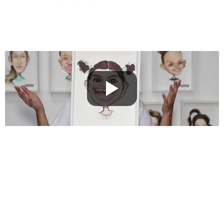
Responsabilidad Social
Fundación Niños del sol
En nombre de Revicol, compartimos con ustedes nuestra
iniciativa de responsabilidad social corporativa que tiene
como objetivo apoyar a la fundación Niños del sol como parte
de nuestro compromiso con la sociedad y nuestro deseo de