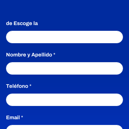
Déjanos tu correo electrónico y nuestro equipo de expertos
estará encantado de brindarte la asesoría personalizada que
necesitas.
de Escoge la
Nombre y Apellido
*
Teléfono
*
Email
*