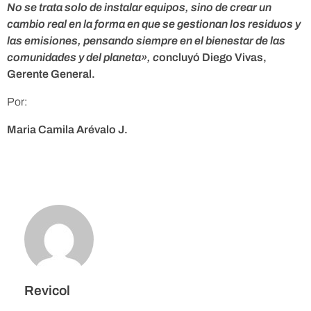
No se trata solo de instalar equipos, sino de crear un
s
cambio real en la forma en que se gestionan los residuos y
las emisiones, pensando siempre en el bienestar de las
comunidades y del planeta», c
oncluyó Diego Vivas,
p
Gerente General.
o
Por:
Maria Camila Arévalo J.
n
s
a
b
Revicol
l