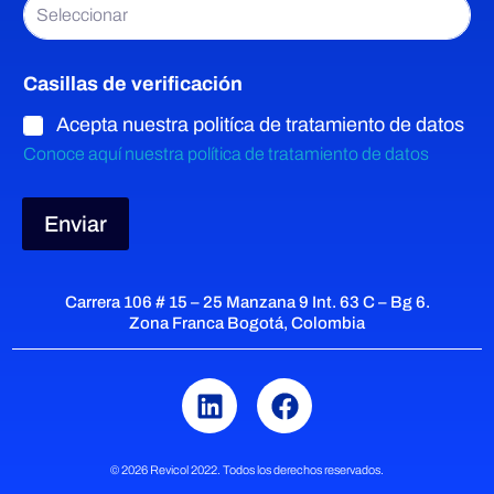
e
Seleccionar
s
Casillas de verificación
Acepta nuestra politíca de tratamiento de datos
B
Conoce aquí nuestra política de tratamiento de datos
i
Enviar
o
Carrera 106 # 15 – 25 Manzana 9 Int. 63 C – Bg 6.
g
Zona Franca Bogotá, Colombia
á
s
© 2026 Revicol 2022. Todos los derechos reservados.