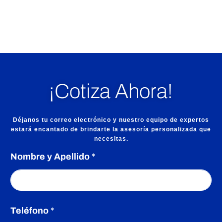
e
Los comentarios están cerrados.
d
e
¡Cotiza Ahora!
g
Déjanos tu correo electrónico y nuestro equipo de expertos
a
estará encantado de brindarte la asesoría personalizada que
necesitas.
s
Nombre y Apellido
*
e
*
s
Teléfono
*
y