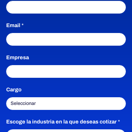
c
r
o
t
i
e
Email
*
z
a
s
r
i
Empresa
d
u
Cargo
a
l
Escoge la industria en la que deseas cotizar
*