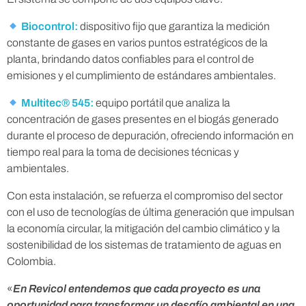
a
Biocontrol:
dispositivo fijo que garantiza la medición
p
constante de gases en varios puntos estratégicos de la
planta, brindando datos confiables para el control de
r
emisiones y el cumplimiento de estándares ambientales.
Multitec® 545:
equipo portátil que analiza la
o
concentración de gases presentes en el biogás generado
durante el proceso de depuración, ofreciendo información en
v
tiempo real para la toma de decisiones técnicas y
ambientales.
e
Con esta instalación, se refuerza el compromiso del sector
con el uso de tecnologías de última generación que impulsan
c
la economía circular, la mitigación del cambio climático y la
sostenibilidad de los sistemas de tratamiento de aguas en
h
Colombia.
«
En Revicol entendemos que cada proyecto es una
a
oportunidad para transformar un desafío ambiental en una