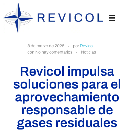
R
8 de marzo de 2026
por
Revicol
con
No hay comentarios
Noticias
e
Revicol impulsa
v
soluciones para el
i
aprovechamiento
responsable de
c
gases residuales
o