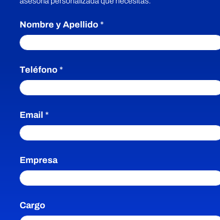
asesoría personalizada que necesitas.
Nombre y Apellido
*
Teléfono
*
E
Email
*
m
p
r
e
s
Empresa
a
d
e
A
Cargo
p