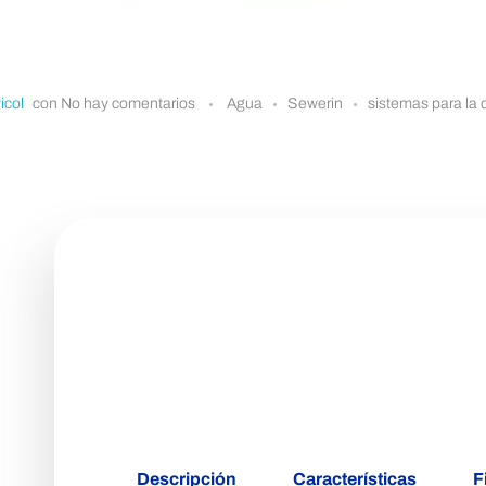
icol
con
No hay comentarios
Agua
Sewerin
sistemas para la
DETECCIÓN ACUSTICA DE FUGAS DE 
Stethophon 04
Descripción
Características
F