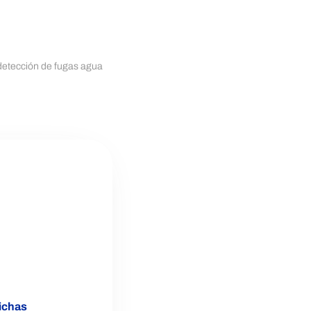
 detección de fugas agua
AGUA
ichas