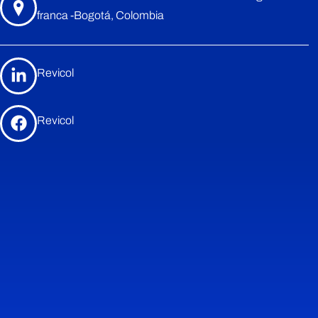
franca -Bogotá, Colombia
Revicol
Revicol