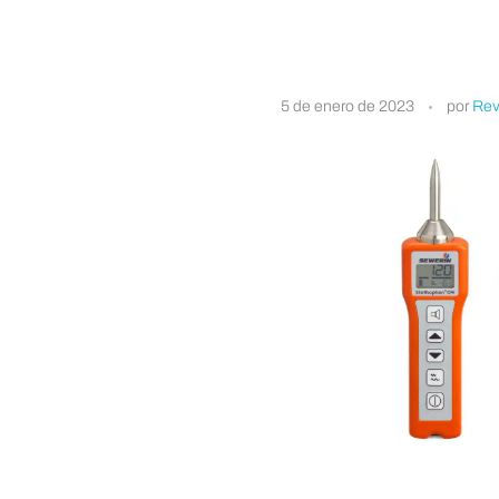
S
5 de enero de 2023
por
Rev
t
e
t
h
o
p