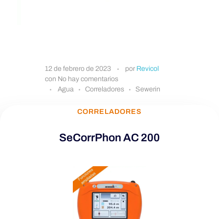
S
12 de febrero de 2023
por
Revicol
con
No hay comentarios
e
Agua
Correladores
Sewerin
CORRELADORES
C
SeCorrPhon AC 200
o
r
r