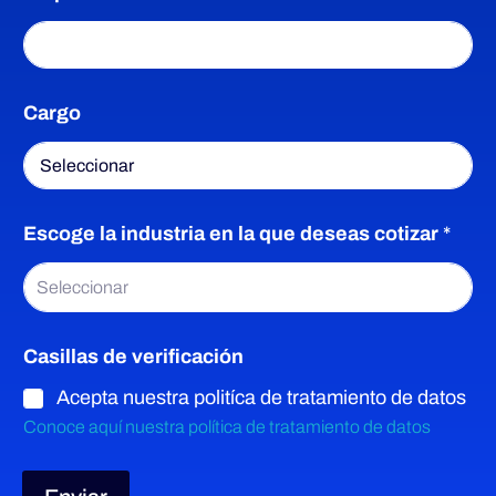
A
p
e
l
l
Cargo
i
d
o
E
s
Escoge la industria en la que deseas cotizar
*
c
o
Seleccionar
g
e
Casillas de verificación
Acepta nuestra politíca de tratamiento de datos
Conoce aquí nuestra política de tratamiento de datos