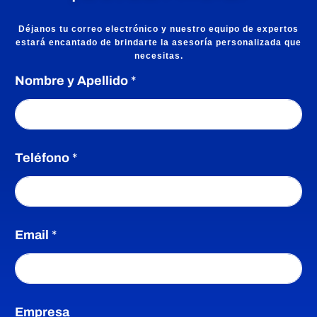
Déjanos tu correo electrónico y nuestro equipo de expertos
estará encantado de brindarte la asesoría personalizada que
necesitas.
Nombre y Apellido
*
Teléfono
*
c
Email
*
o
t
i
z
a
Empresa
r