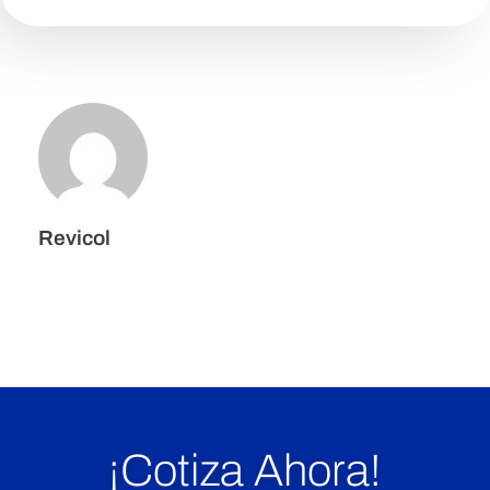
0
Revicol
Los comentarios están cerrados.
¡Cotiza Ahora!