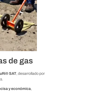
as de gas
uRi® SAT
, desarrollado por
s.
recisa y económica
,