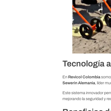
m
b
i
a
:
Tecnología a
p
En
Revicol Colombia
somos
Sewerin Alemania
, líder m
i
Este sistema innovador perm
o
mejorando la seguridad y re