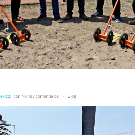
evicol
con
No hay comentarios
Blog