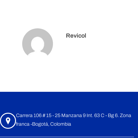
i
n
Revicol
a
c
o
Los comentarios están cerrados.
n
e
Carrera 106 # 15 - 25 Manzana 9 Int. 63 C - Bg 6. Zona
franca -Bogotá, Colombia
l