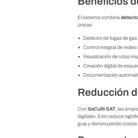
Beneficios 
n
El sistema combina
detecto
e
únicas:
r
Detector de fugas de gas in
Control integral de redes 
o
Visualización de rutas in
Creación digital de esqu
s
Documentación automática
e
Reducción de
n
Con
SeCuRi SAT
, las empr
digitales. Esto reduce signi
A
guía y disminuyendo costos 