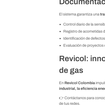
m
Documentaci
é
El sistema garantiza una
tr
Control diario de la sensib
r
Registro de acometidas 
i
Identificación de defectos
Evaluación de proyectos c
c
Revicol: inn
a
de gas
L
En
Revicol Colombia
impul
industrial, la eficiencia ene
a
👉 Contáctanos para conoc
t
de tus redes.