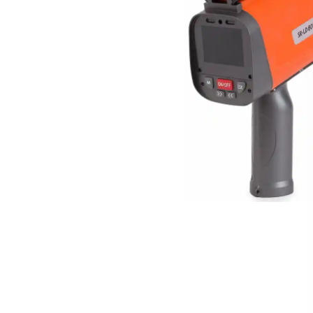
L
D
8
0
0