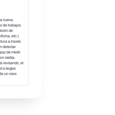
 la nueva
po de trabajos
dición de
ficina, etc.)
ctura a través
n detectar
apaz de medir
on niebla.
tá revisando, el
d a largas
e un visor.