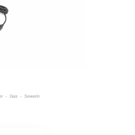
er
Gas
Sewerin