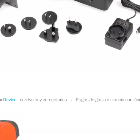
or
Revicol
con
No hay comentarios
Fugas de gas a distancia con lás