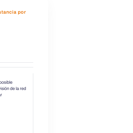
stancia por
posible
isión de la red
ar