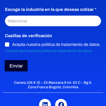
e
Escoge la industria en la que deseas cotizar
*
N
o
m
Seleccionar
b
r
e
Casillas de verificación
c
Acepta nuestra politíca de tratamiento de datos
o
t
Conoce aquí nuestra política de tratamiento de datos
i
z
a
Enviar
r
Carrera 106 # 15 – 25 Manzana 9 Int. 63 C – Bg 6.
Zona Franca Bogotá, Colombia