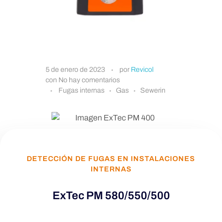
E
5 de enero de 2023
por
Revicol
con
No hay comentarios
x
Fugas internas
Gas
Sewerin
T
e
DETECCIÓN DE FUGAS EN INSTALACIONES
INTERNAS
c
ExTec PM 580/550/500
P