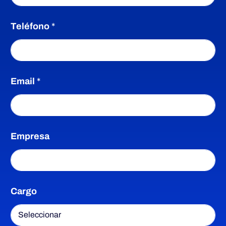
Teléfono
*
Email
*
Empresa
E
Cargo
s
c
o
g