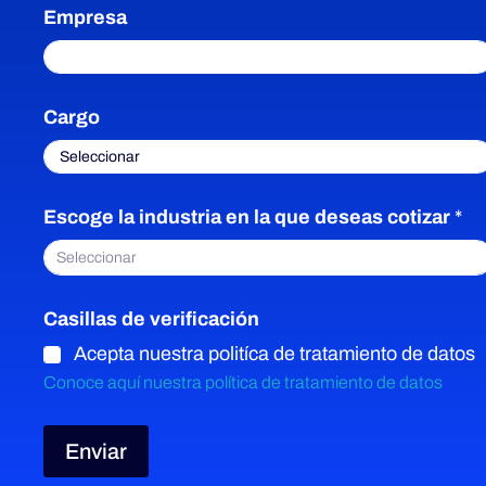
Empresa
Cargo
C
Escoge la industria en la que deseas cotizar
*
a
s
Seleccionar
i
l
l
Casillas de verificación
a
Acepta nuestra politíca de tratamiento de datos
s
*
Conoce aquí nuestra política de tratamiento de datos
c
o
Enviar
t
i